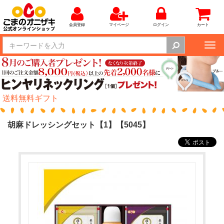
会員登録
マイページ
ログイン
カート
Tog
nav
送料無料ギフト
胡麻ドレッシングセット【1】【5045】