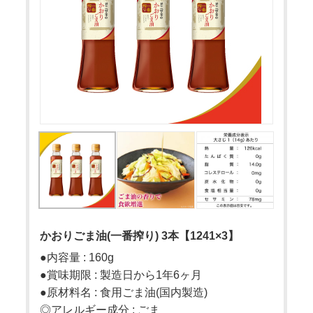
かおりごま油(一番搾り) 3本【1241×3】
●内容量 : 160g
●賞味期限 : 製造日から1年6ヶ月
●原材料名 : 食用ごま油(国内製造)
◎アレルギー成分 : ごま