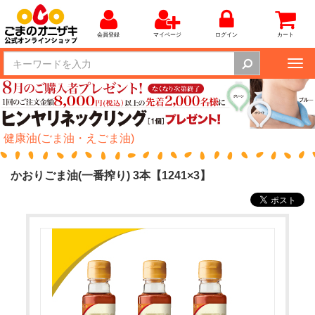
会員登録
マイページ
ログイン
カート
Tog
nav
健康油(ごま油・えごま油)
かおりごま油(一番搾り) 3本【1241×3】