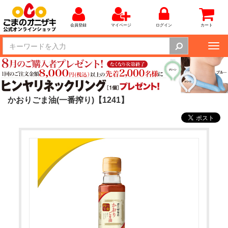
会員登録
マイページ
ログイン
カート
Tog
nav
かおりごま油(一番搾り)【1241】