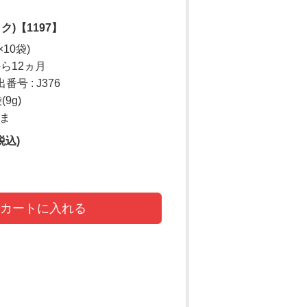
ク)【1197】
×10袋)
から12ヵ月
号 : J376
9g)
ごま
税込)
カートに入れる