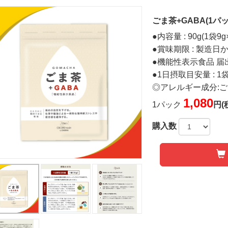
ごま茶+GABA(1パッ
●内容量 : 90g(1袋9g
●賞味期限 : 製造日
●機能性表示食品 届出番
●1日摂取目安量 : 1袋(
◎アレルギー成分:
1,080
1パック
円(
購入数