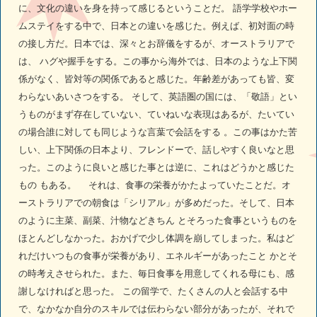
に、文化の違いを身を持って感じるということだ。 語学学校やホー
ムステイをする中で、日本との違いを感じた。例えば、初対面の時
の接し方だ。日本では、深々とお辞儀をするが、オーストラリアで
は、 ハグや握手をする。この事から海外では、日本のような上下関
係がなく、皆対等の関係であると感じた。年齢差があっても皆、変
わらないあいさつをする。 そして、英語圏の国には、「敬語」とい
うものがまず存在していない、ていねいな表現はあるが、たいてい
の場合誰に対しても同じような言葉で会話をする 。この事はかた苦
しい、上下関係の日本より、フレンドーで、話しやすく良いなと思
った。このように良いと感じた事とは逆に、これはどうかと感じた
もの もある。 それは、食事の栄養がかたよっていたことだ。オ
ーストラリアでの朝食は「シリアル」が多めだった。そして、日本
のように主菜、副菜、汁物などきちん とそろった食事というものを
ほとんどしなかった。おかげで少し体調を崩してしまった。私はど
れだけいつもの食事が栄養があり、エネルギーがあったこと かとそ
の時考えさせられた。また、毎日食事を用意してくれる母にも、感
謝しなければと思った。 この留学で、たくさんの人と会話する中
で、なかなか自分のスキルでは伝わらない部分があったが、それで