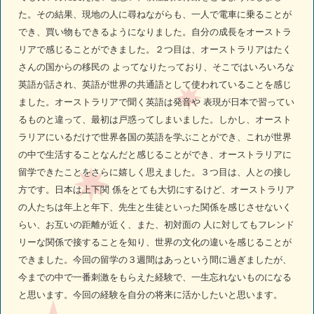
た。その結果、現地の人に尋ねながらも、一人で電車に乗ることが
でき、買い物もできるようになりました。自分の成長をオーストラ
リアで感じることができました。２つ目は、オーストラリアはたく
さんの国からの移民の よってなりたっており、そこではいろいろな
英語が話され、英語が世界の共通語として使われていることを感じ
ました。オーストラリアで聞く英語は発音や 表現が日本で習ってい
るものと違って、最初は戸惑ってしまいました。しかし、オースト
ラリアにいるだけで世界各国の英語を学ぶことができ、これが世界
の中で生活することなんだと感じることができ、オーストラリアに
留学できたことをさらに嬉しく思えました。３つ目は、人との接し
方です。日本は上下関 係をとても大切にするけど、オーストラリア
の人たちは年上と年下、先生と生徒といった関係を感じさせないく
らい、お互いの距離が近く、また、初対面の 人に対してもフレンド
リーな関係で接することを知り、世界の文化の違いを感じることが
できました。今回の留学の３週間はあっという間に過ぎましたが、
今までの中で一番刺激をもらえた経験で、一生忘れないものになる
と思います。今回の経験を自分の将来に活かしたいと思います。