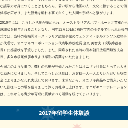
な語学力が身につくことはもちろん、若い頃から他国の人・文化に接することで価
値感が広がり、また親元を離れる事で自立した人間の形成へと繋がります。
2010年には、こうした活動が認められ、オーストラリアのボブ・ホーク元首相から
感謝状を授与されることとなり、同年12月16日に福岡市内のホテルで行われた授与
式では、当時の在福岡オーストラリア総領事館のウェンディ・ホルデンソン総領事
が代理で、オニザキコーポレーション代表取締役社長 金丸 美智夫（現取締役会
長）に感謝状を手渡しました。また、同席された当時の熊本朝日放送門垣逸夫会
長、多久市横尾俊彦市長より感謝の言葉をいただきました。
今回このような形で、弊社の活動が評価されたことはオニザキ社員にとっても大き
な励みになりました。そしてこうした活動は、お客様一人一人よりいただいた収益
金によりまかなわれ実現しております。末筆ながら、オニザキ商品をご購入いただ
いた皆様へこの場を借りまして深くお礼申し上げます。オニザキコーポレーション
は、これからも青少年育成に貢献すべく活動を続けてまいります。
2017年留学生体験談