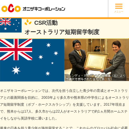
Togg
メニュー
navig
CSR活動
オーストラリア短期留学制度
オニザキコーポレーションでは、次代を担う自立した青少年の育成とオーストラリ
アとの親善関係を目的に、2003年より多久市や熊本県の中学生によるオーストラリ
ア短期留学制度（ボブ・ホークスカラシップ）を支援しています。2017年現在ま
で、熊本からは17人、多久市からは22人がオーストラリアで約1ヵ月間ホームステ
イをしながら英語学校に通いました。
将来の日本を担う青少年が海外留学することで、これからのグローバル社会に必要