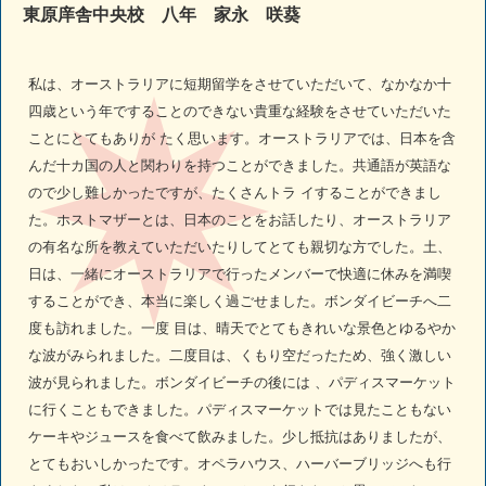
東原庠舎中央校 八年 家永 咲葵
私は、オーストラリアに短期留学をさせていただいて、なかなか十
四歳という年ですることのできない貴重な経験をさせていただいた
ことにとてもありが たく思います。オーストラリアでは、日本を含
んだ十カ国の人と関わりを持つことができました。共通語が英語な
ので少し難しかったですが、たくさんトラ イすることができまし
た。ホストマザーとは、日本のことをお話したり、オーストラリア
の有名な所を教えていただいたりしてとても親切な方でした。土、
日は、一緒にオーストラリアで行ったメンバーで快適に休みを満喫
することができ、本当に楽しく過ごせました。ボンダイビーチへ二
度も訪れました。一度 目は、晴天でとてもきれいな景色とゆるやか
な波がみられました。二度目は、くもり空だったため、強く激しい
波が見られました。ボンダイビーチの後には 、パディスマーケット
に行くこともできました。パディスマーケットでは見たこともない
ケーキやジュースを食べて飲みました。少し抵抗はありましたが、
とてもおいしかったです。オペラハウス、ハーバーブリッジへも行