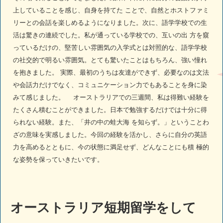
上していることを感じ、自身を持てた ことで、自然とホストファミ
リーとの会話を楽しめるようになりました。次に、語学学校での生
活は驚きの連続でした。私が通っている学校での、互いの出 方を窺
っているだけの、堅苦しい雰囲気の入学式とは対照的な、語学学校
の社交的で明るい雰囲気。とても驚いたことはもちろん、強い憧れ
を抱きました。 実際、最初のうちは友達ができず、必要なのは文法
や会話力だけでなく、コミュニケーション力でもあることを身に染
みて感じました。 オーストラリアでの三週間、私は得難い経験を
たくさん積むことができました。日本で勉強するだけでは十分に得
られない経験。また、「井の中の蛙大海 を知らず。」ということわ
ざの意味を実感しました。今回の経験を活かし、さらに自分の英語
力を高めるとともに、今の状態に満足せず、どんなことにも積 極的
な姿勢を保っていきたいです。
オーストラリア短期留学をして