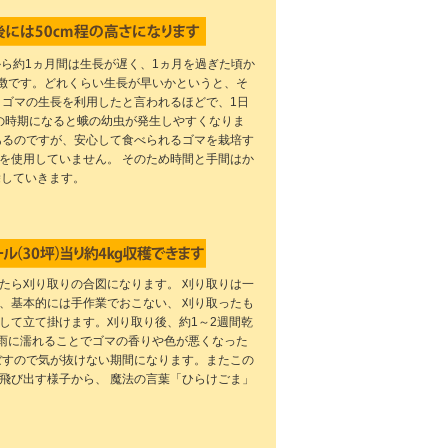
から約1ヵ月間は生長が遅く、1ヵ月を過ぎた頃か
特徴です。どれくらい生長が早いかというと、そ
 ゴマの生長を利用したと言われるほどで、1日
芽の時期になると蛾の幼虫が発生しやすくなりま
あるのですが、安心して食べられるゴマを栽培す
を使用していません。 そのため時間と手間はか
除していきます。
たら刈り取りの合図になります。 刈り取りは一
、基本的には手作業でおこない、 刈り取ったも
して立て掛けます。刈り取り後、約1～2週間乾
｡雨に濡れることでゴマの香りや色が悪くなった
ぼすので気が抜けない期間になります。またこの
飛び出す様子から、 魔法の言葉「ひらけごま」