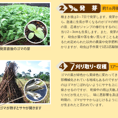
種まき後は3～7日で発芽します。発芽
ら､ 急速に生長が早くなるのがゴマの
の昔、忍者がジャンプの修行をするのに
当り2～3cmも生長します。また、発
す。 幼虫が葉や茎を食い荒らすことも
るため定められた以外の農薬や化学肥料
かりますが、幼虫は手作業で1匹1匹駆
ゴマの葉が緑色から黄緑色に変わってき
部機械化されている地域もあるのですが
のはゴマがこぼれないようにサヤを上に
燥させるのですが、 乾燥中の雨は天敵
りカビが生えたりし、 味に悪影響を及
時期の、ゴマがサヤからはじけるように
が生まれたと言われています。