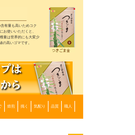
の含有量も高いためコク
にお使いいただくと、
穫量は世界的にも大変少
価値の高いゴマです。
で
焙煎
搗く
気配り
品質
職人