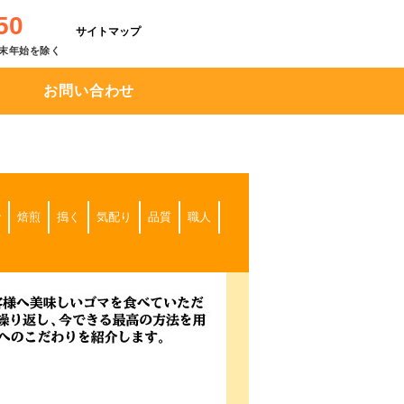
50
サイトマップ
※年末年始を除く
お問い合わせ
で
焙煎
搗く
気配り
品質
職人