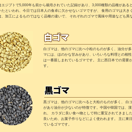
はエジプトで5,000年も前から栽培されていた記録があり、3,000種類の品種があ
いたといわれ、今日では日本人の食卓に欠かせないゴマですが、 食用のゴマは大き
は、加工によるものではなく品種の違いで、 それぞれのゴマで風味や用途なども異
白ゴマは、他のゴマに比べ小粒のものが多く、油分が多
マには、ほのかな甘みがあり、いろいろな料理との相性
は一番親しまれているゴマです。 主に西日本での需要
す。
黒ゴマは、他のゴマに比べると大粒のものが多く、 白
があり油分が少ないのが特徴です。中国や韓国では、漢
れ、 カラダに良い食べ物として特に重宝されてきまし
良いため、お菓子作りなどによく使われます。 主に東
ているゴマです。