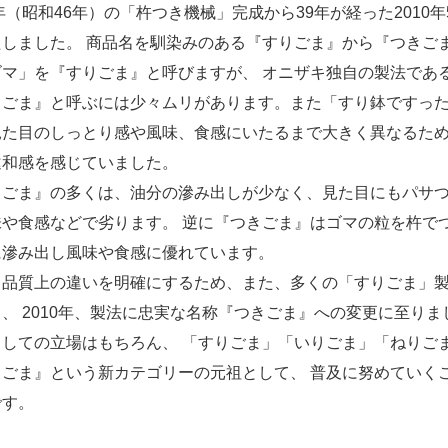
1年（昭和46年）の「杵つき機械」完成から39年が経った201
たしました。 商品名を馴染みのある『すりごま』から『つきご
ゴマ」を『すりごま』と呼びますが、 オニザキ独自の製法であ
りごま』と呼ぶには少々ムリがあります。また「すり鉢ですった
見た目のしっとり感や風味、食感にいたるまで大きく異なるた
違和感を感じていました。
りごま』の多くは、油分の滲み出しが少なく、見た目にもパサ
味や食感などで劣ります。 逆に『つきごま』はゴマの粒を杵で
に滲み出し風味や食感に優れています。
ら品質上の違いを明確にするため、また、多くの「すりごま」
、 2010年、製法に忠実な名称『つきごま』への変更に至り
としての立場はもちろん、 「すりごま」「いりごま」「ねりご
きごま』という新カテゴリーの元祖として、 普及に努めていく
です。