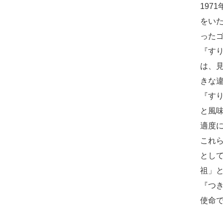
197
をい
った
『す
は、
きな
『す
と風
適度
これ
として
祖」
『つ
使命