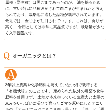
原種（野生種）は黒ごまであったのが、 油を採るため
に、古い時代に品種改良されて白ごまが生まれたと考え
られており、栽培地に適した品種が栽培されています。
最近では、金ごまが注目されています。これは、香りが
高く、 食用としては非常に高品質ですが、栽培量が少な
く入手困難です。
オーガニックとは？
3年以上農薬や化学肥料を与えていない畑で栽培する
「有機栽培」のことです。 定められた以外の農薬や化学
肥料を使用せず、 土地が本来持っている生産力と太陽の
恵みをいっぱいに浴びて育ったゴマを原料にしたオニザ
キの 「オーガニックつきごま白・黒」は、「味」と「香