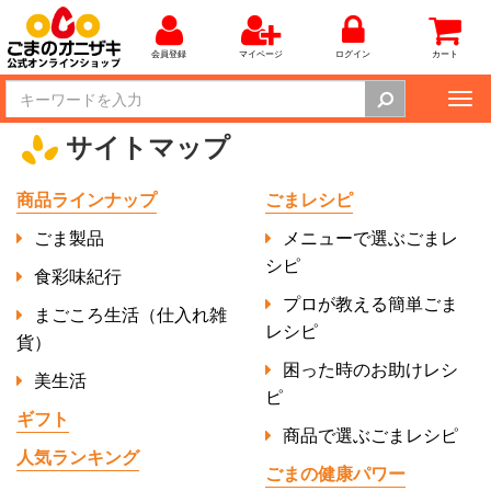
会員登録
マイページ
ログイン
カート
Tog
nav
サイトマップ
商品ラインナップ
ごまレシピ
ごま製品
メニューで選ぶごまレ
シピ
食彩味紀行
プロが教える簡単ごま
まごころ生活（仕入れ雑
レシピ
貨）
困った時のお助けレシ
美生活
ピ
ギフト
商品で選ぶごまレシピ
人気ランキング
ごまの健康パワー