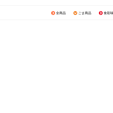
全商品
ごま商品
食彩味