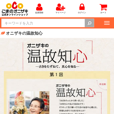
会員登録
マイページ
ログイン
カート
Tog
nav
オニザキの温故知心