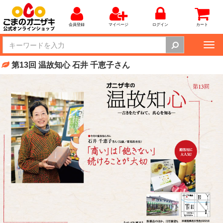
会員登録
マイページ
ログイン
カート
Tog
nav
第13回 温故知心 石井 千恵子さん