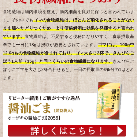
食物繊維は腸内環境を整え、腸内細菌を良好に保つと言われていま
す。その中でも
ゴマの食物繊維は、ほとんど消化されることがない
まま腸へたどりつくため、より便秘解消に効果を発揮すると言われ
ています。
食物繊維は、不足すると便秘になりやすく、食事摂取基
準でも一日に18gは摂取が必要とされています。
ゴマには、100g中
12.6gもの食物繊維が含まれており、ゴマ大さじ2杯で、きんぴらご
ぼう1人前（35g）と同じくらいの食物繊維になります。
きんぴらご
ぼうにゴマを大さじ2杯合わせると、一日の摂取量の約5分の1はとれ
ます。