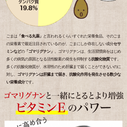
ごまは
「食べる丸薬」
と言われるくらいすぐれた栄養食品。そのごま
の栄養素で最近注目されているのが、ごまにしか存在しない成分
セサ
ミンなど
の
「ゴマリグナン」
。ゴマリグナンは、生活習慣病をはじめ
多くの病気の原因となる活性酸素の発生を抑制する
抗酸化物質
です。
多くの抗酸化物質が、水溶性のため肝臓まで届くことができないのに
対し、
ゴマリグナンは肝臓まで届き、抗酸化作用を発生させる数少な
い栄養成分
です。