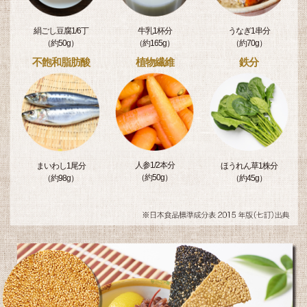
絹ごし豆腐1/6丁
牛乳1杯分
うなぎ1串分
（約50g）
（約165g）
（約70g）
不飽和脂肪酸
植物繊維
鉄分
人参1/2本分
まいわし1尾分
ほうれん草1株分
（約50g）
（約98g）
（約45g）