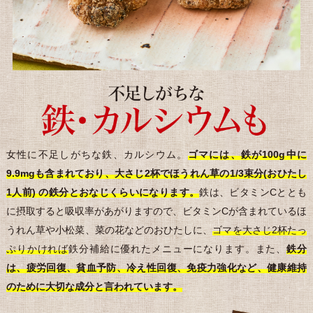
女性に不足しがちな鉄、カルシウム。
ゴマには、鉄が100g中に
9.9mgも含まれており、大さじ2杯でほうれん草の1/3束分(おひたし
1人前) の鉄分とおなじくらいになります。
鉄は、ビタミンCととも
に摂取すると吸収率があがりますので、ビタミンCが含まれているほ
うれん草や小松菜、菜の花などのおひたしに、
ゴマを大さじ2杯たっ
ぷりかければ
鉄分補給に優れたメニューになります。また、
鉄分
は、疲労回復、貧血予防、冷え性回復、免疫力強化など、健康維持
のために大切な成分と言われています。