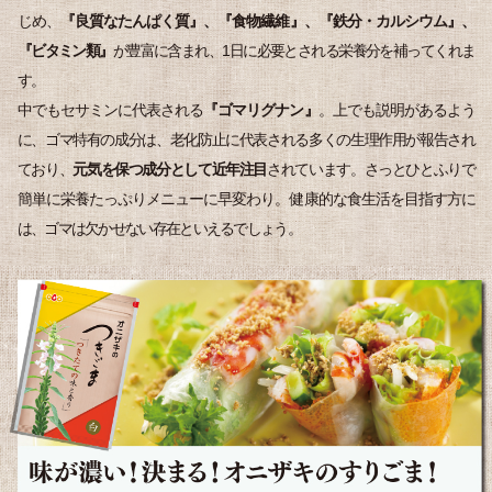
じめ、
『良質なたんぱく質』、『食物繊維』、『鉄分・カルシウム』、
『ビタミン類』
が豊富に含まれ、1日に必要とされる栄養分を補ってくれま
す。
中でもセサミンに代表される
『ゴマリグナン』
。上でも説明があるよう
に、ゴマ特有の成分は、老化防止に代表される多くの生理作用が報告され
ており、
元気を保つ成分として近年注目
されています。さっとひとふりで
簡単に栄養たっぷりメニューに早変わり。健康的な食生活を目指す方に
は、ゴマは欠かせない存在といえるでしょう。