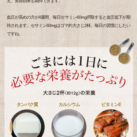
え、美容効果も期待できます。
血圧が高めの方が4週間、毎日セサミン60mg摂取すると血圧低下が期
待されます。セサミン60mgはゴマ約大さじ2杯。毎日の習慣にしたい
ですね。
タンパク質
カルシウム
ビタミンE