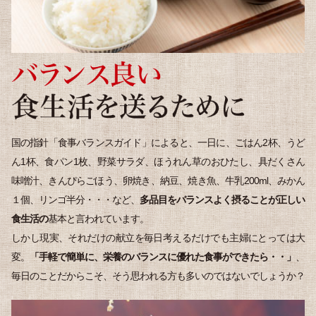
国の指針「食事バランスガイド」によると、一日に、ごはん2杯、うど
ん1杯、食パン1枚、野菜サラダ、ほうれん草のおひたし、具だくさん
味噌汁、きんぴらごほう、卵焼き、納豆、焼き魚、牛乳200ml、みかん
１個、リンゴ半分・・・など、
多品目をバランスよく摂ることが正しい
食生活の
基本と言われています。
しかし現実、それだけの献立を毎日考えるだけでも主婦にとっては大
変。
「手軽で簡単に、栄養のバランスに優れた食事ができたら・・」
、
毎日のことだからこそ、そう思われる方も多いのではないでしょうか？