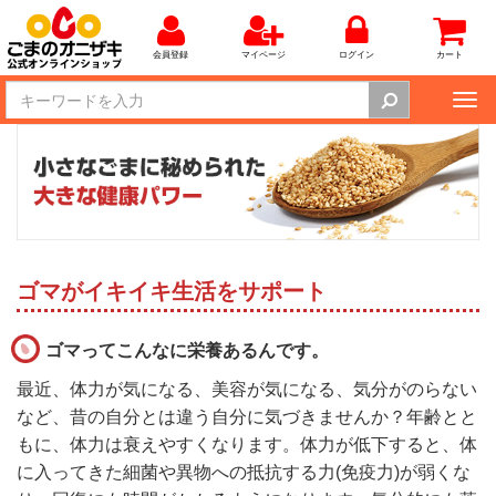
会員登録
マイページ
ログイン
カート
Tog
nav
ゴマがイキイキ生活をサポート
ゴマってこんなに栄養あるんです。
最近、体力が気になる、美容が気になる、気分がのらない
など、昔の自分とは違う自分に気づきませんか？年齢とと
もに、体力は衰えやすくなります。体力が低下すると、体
に入ってきた細菌や異物への抵抗する力(免疫力)が弱くな