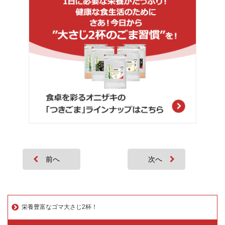
前へ
次へ
栄養豊富なゴマ大さじ2杯！