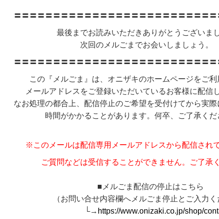
〓〓〓〓〓〓〓〓〓〓〓〓〓〓〓〓〓〓〓〓〓〓〓〓〓〓
最後までお読みいただきありがとうございま
次回のメルごまでお会いしましょう。
〓〓〓〓〓〓〓〓〓〓〓〓〓〓〓〓〓〓〓〓〓〓〓〓〓〓
この『メルごま』は、オニザキのホームページをご利
メールアドレスをご登録いただいているお客様に配信
なお処理の都合上、配信停止のご希望を受付けてから実際
時間がかかることがあります。何卒、ご了承く
※このメールは配信専用メールアドレスから配信され
ご質問などは受信することができません。ご了承
■メルごま配信の停止はこちら
（お問い合せ内容欄へメルごま停止とご入力く
└→
https://www.onizaki.co.jp/shop/cont