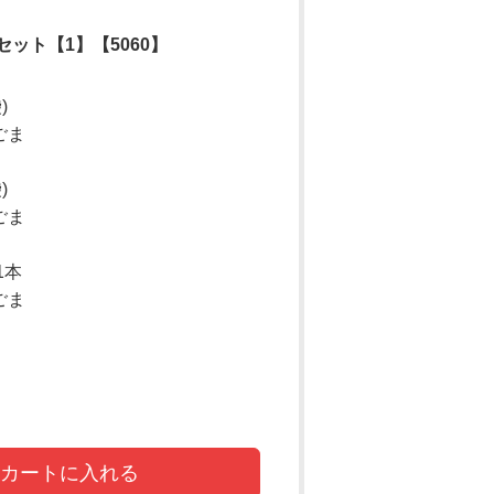
ット【1】【5060】
)
ごま
)
ごま
1本
ごま
カートに入れる