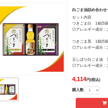
白ごま油詰め合わせセ
セット内容
つきごま白 1箱(5袋
◎アレルギー成分 : 
つきごま黒 1箱(5袋
◎アレルギー成分 : 
玉しぼり白ごま油 
◎アレルギー成分 : 
4,114
円(税込)
購入数