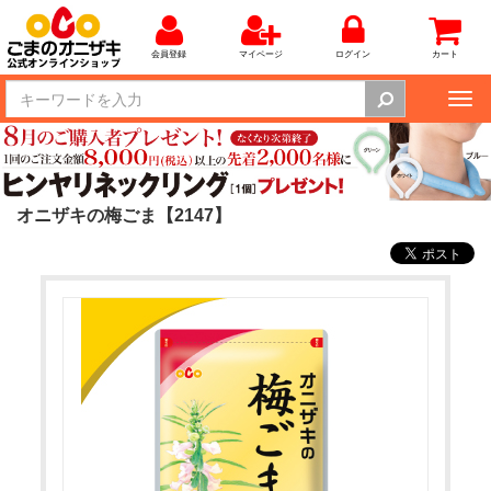
会員登録
マイページ
ログイン
カート
Tog
nav
オニザキの梅ごま【2147】