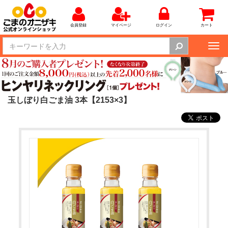
会員登録
マイページ
ログイン
カート
Tog
nav
玉しぼり白ごま油 3本【2153×3】