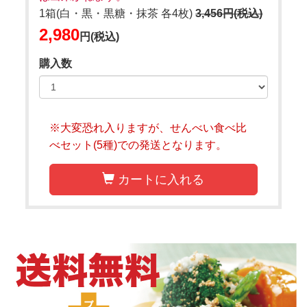
1箱(白・黒・黒糖・抹茶 各4枚)
3,456円(税込)
2,980
円(税込)
購入数
※大変恐れ入りますが、せんべい食べ比
べセット(5種)での発送となります。
カートに入れる