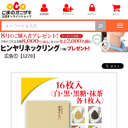
会員登録
マイページ
ログイン
カート
Tog
nav
広告①【1270】