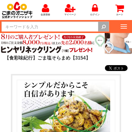
会員登録
マイページ
ログイン
カート
Tog
nav
【食彩味紀行】ごま塩そらまめ【3154】