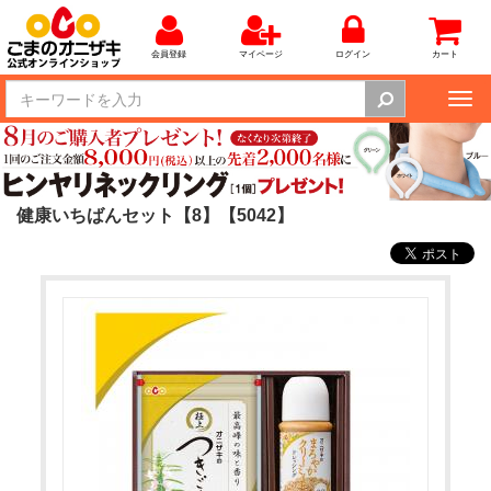
会員登録
マイページ
ログイン
カート
Tog
nav
健康いちばんセット【8】【5042】