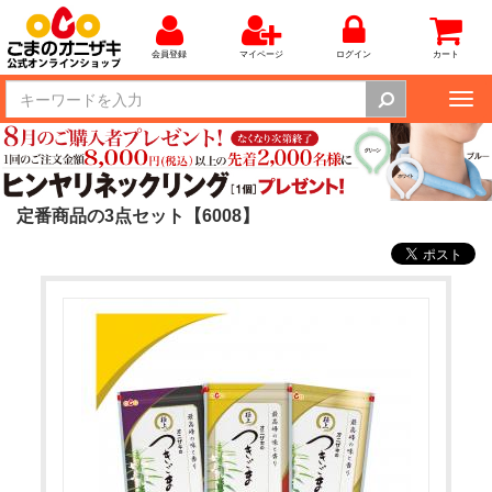
会員登録
マイページ
ログイン
カート
Tog
nav
定番商品の3点セット【6008】