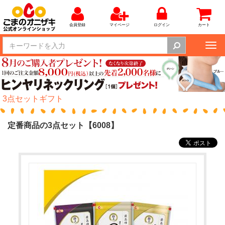
会員登録
マイページ
ログイン
カート
Tog
nav
3点セットギフト
定番商品の3点セット【6008】