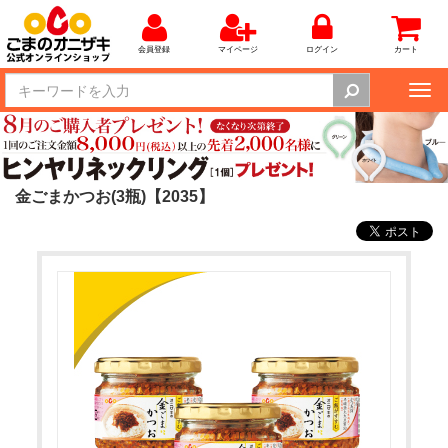
会員登録
マイページ
ログイン
カート
Tog
nav
金ごまかつお(3瓶)【2035】