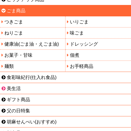
ごま商品
つきごま
いりごま
ねりごま
味ごま
健康油(ごま油・えごま油)
ドレッシング
お菓子・甘味
佃煮
麺類
お手軽商品
食彩味紀行(仕入れ食品)
美生活
ギフト商品
父の日特集
胡麻せんべい(おすすめ)