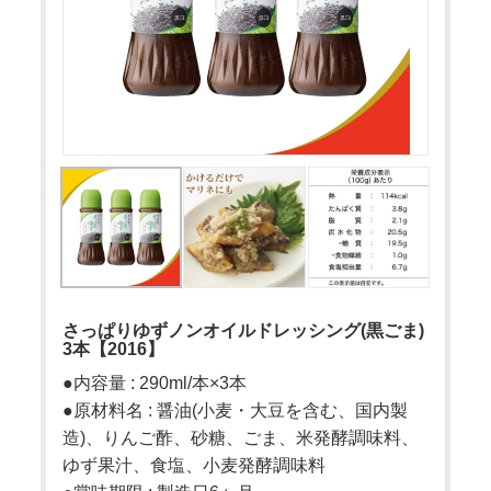
さっぱりゆずノンオイルドレッシング(黒ごま)
3本【2016】
●内容量 : 290ml/本×3本
●原材料名 : 醤油(小麦・大豆を含む、国内製
造)、りんご酢、砂糖、ごま、米発酵調味料、
ゆず果汁、食塩、小麦発酵調味料