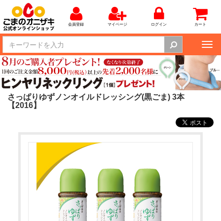
会員登録
マイページ
ログイン
カート
Tog
nav
さっぱりゆずノンオイルドレッシング(黒ごま) 3本
【2016】