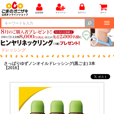
会員登録
マイページ
ログイン
カート
Tog
nav
ドレッシング
さっぱりゆずノンオイルドレッシング(黒ごま) 3本
【2016】