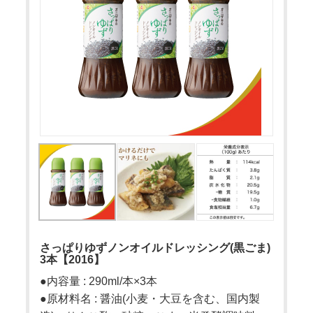
さっぱりゆずノンオイルドレッシング(黒ごま)
3本【2016】
●内容量 : 290ml/本×3本
●原材料名 : 醤油(小麦・大豆を含む、国内製