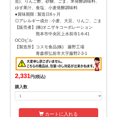
造)、りんご酢、砂糖、ごま、米発酵調味料、
ゆず果汁、食塩、小麦発酵調味料
●賞味期限 : 製造日6ヶ月
◎アレルギー成分 : 小麦、大豆、りんご、ごま
【販売者】(株)オニザキコーポレーション
熊本市中央区上水前寺1-6-41
OCOビル
【製造所】コスモ食品(株) 藤野工場
青森県弘前市大字藤野2-3-1
2,331
円(税込)
購入数
カートに入れる