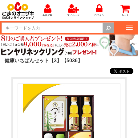
会員登録
マイページ
ログイン
カート
Tog
nav
健康いちばんセット【3】【5036】