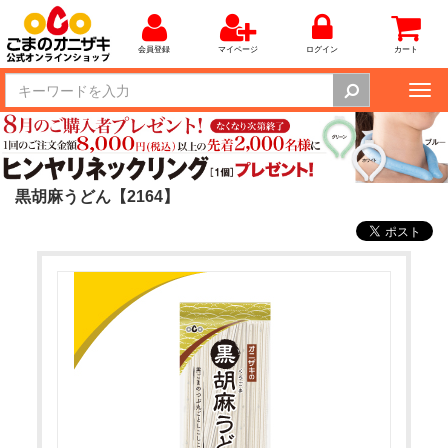
会員登録
マイページ
ログイン
カート
Tog
nav
黒胡麻うどん【2164】