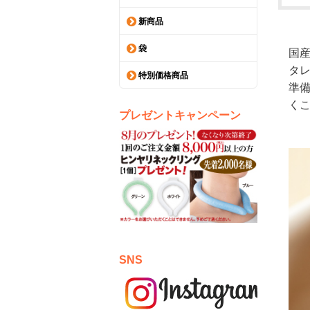
新商品
袋
国
タ
特別価格商品
準
く
プレゼントキャンペーン
SNS