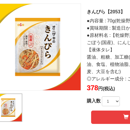
きんぴら【2053】
●内容量 : 70g(乾燥
●賞味期限 : 製造日
●原材料名 :【乾燥
ごぼう(国産)、にん
【液体タレ】
醤油、粗糖、加工糖
油、食塩、植物油脂
麦、大豆を含む)
◎アレルギー成分 :
378
円(税込)
購入数