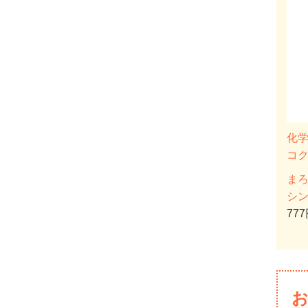
化学
コ
ま
シン
777