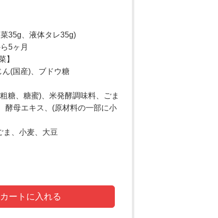
野菜35g、液体タレ35g)
から5ヶ月
野菜】
じん(国産)、ブドウ糖
(粗糖、糖蜜)、米発酵調味料、ごま
、酵母エキス、(原材料の一部に小
 ごま、小麦、大豆
カートに入れる