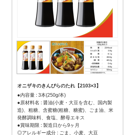
オニザキのきんぴらのたれ【2103×3】
●内容量 : 3本(250g/本)
●原材料名 : 醤油(小麦・大豆を含む、国内製
造)、粗糖、含蜜糖(粗糖、糖蜜)、ごま油、米
発酵調味料、食塩、酵母エキス
●賞味期限 : 製造日から9ヶ月
◎アレルギー成分 : ごま、小麦、大豆