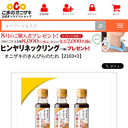
会員登録
マイページ
ログイン
カート
Tog
nav
オニザキのきんぴらのたれ【2103×3】