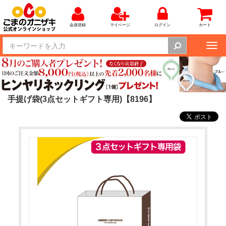
会員登録
マイページ
ログイン
カート
Tog
nav
手提げ袋(3点セットギフト専用)【8196】