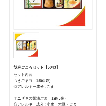
胡麻ごころセット【5043】
セット内容
つきごま白 1箱(5袋)
◎アレルギー成分 : ごま
オニザキの醤油ごま 1箱(5袋)
◎アレルギー成分 : 小麦・大豆・ごま