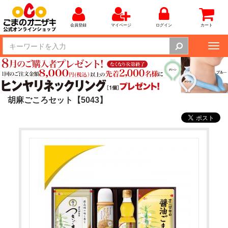
会員登録
マイページ
ログイン
カート
Tog
nav
胡麻ごころセット【5043】