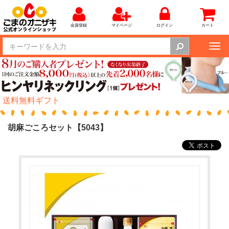
会員登録
マイページ
ログイン
カート
Tog
nav
送料無料ギフト
胡麻ごころセット【5043】