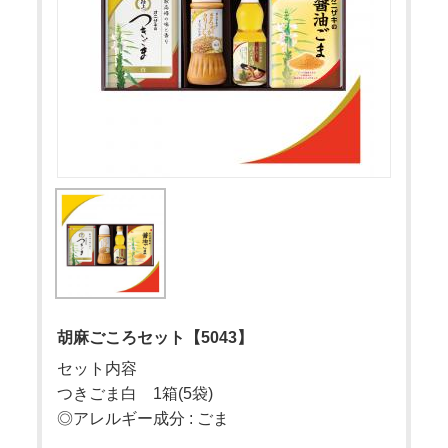
胡麻ごころセット【5043】
セット内容
つきごま白 1箱(5袋)
◎アレルギー成分 : ごま