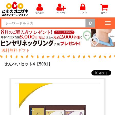
会員登録
マイページ
ログイン
カート
Tog
nav
送料無料ギフト
せんべいセット4【5081】