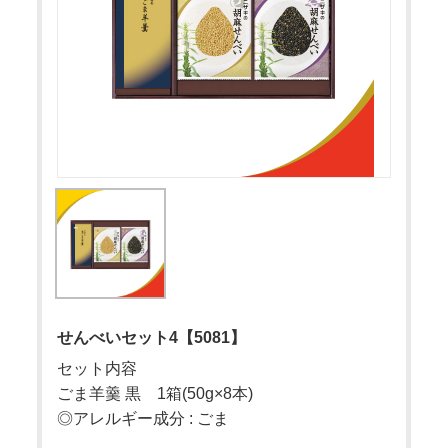
せんべいセット4【5081】
セット内容
ごま羊羹 黒 1箱(50g×8本)
◎アレルギー成分 : ごま