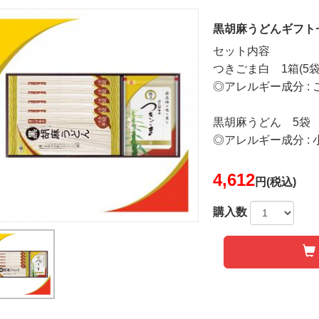
黒胡麻うどんギフトセ
セット内容
つきごま白 1箱(5袋
◎アレルギー成分 : 
黒胡麻うどん 5袋
◎アレルギー成分 :
4,612
円(税込)
購入数