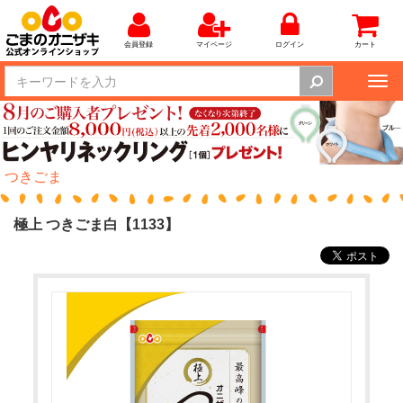
会員登録
マイページ
ログイン
カート
Tog
nav
つきごま
極上 つきごま白【1133】