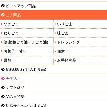
ピックアップ商品
ごま商品
つきごま
いりごま
ねりごま
味ごま
健康油(ごま油・えごま油)
ドレッシング
お菓子・甘味
佃煮
麺類
お手軽商品
食彩味紀行(仕入れ食品)
美生活
ギフト商品
父の日特集
胡麻せんべい(おすすめ)