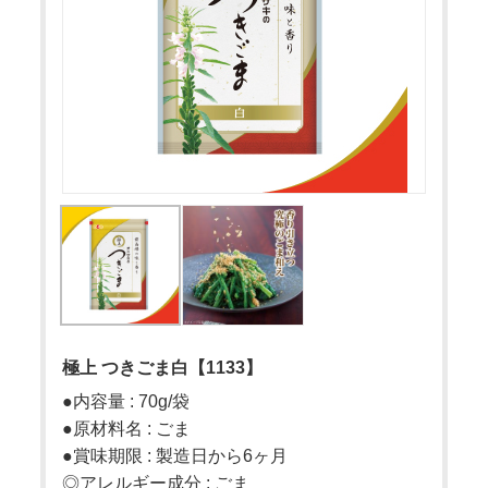
極上 つきごま白【1133】
●内容量 : 70g/袋
●原材料名 : ごま
●賞味期限 : 製造日から6ヶ月
◎アレルギー成分 : ごま