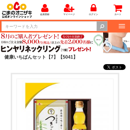
会員登録
マイページ
ログイン
カート
Tog
nav
健康いちばんセット【7】【5041】