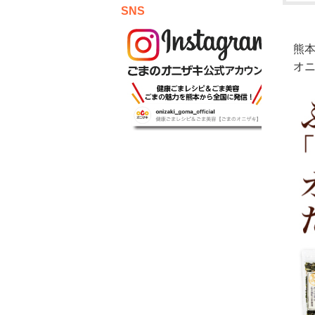
SNS
熊本
オ