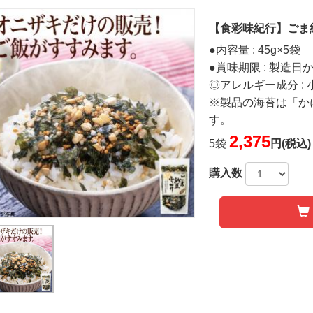
【食彩味紀行】ごま納
●内容量 : 45g×5袋
●賞味期限 : 製造日
◎アレルギー成分 :
※製品の海苔は「か
す。
2,375
5袋
円(税込)
購入数