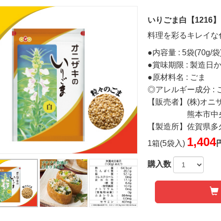
いりごま白【1216】
料理を彩るキレイな
●内容量 : 5袋(70g/袋
●賞味期限 : 製造日
●原材料名 : ごま
◎アレルギー成分 : 
【販売者】(株)オニ
熊本市中央区上水
【製造所】佐賀県多久
1,404
1箱(5袋入)
購入数