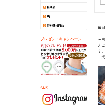
新商品
袋
特別価格商品
毎日
プレゼントキャンペーン
～
え
す
「
SNS