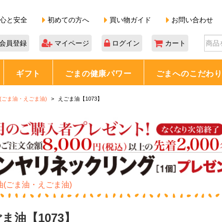
心と安全
初めての方へ
買い物ガイド
お問い合わせ
会員登録
マイページ
ログイン
カート
ギフト
ごまの健康パワー
ごまへのこだわ
(ごま油・えごま油)
えごま油【1073】
油(ごま油・えごま油)
ま油【1073】