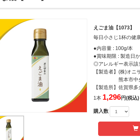
えごま油【1073】
毎日小さじ1杯の健
●内容量 : 100g/本
●賞味期限 : 製造日
◎アレルギー表示該
【製造者】(株)オニ
熊本市中央区上水
【製造所】佐賀県多久
1,296
1本
円(税込)
購入数