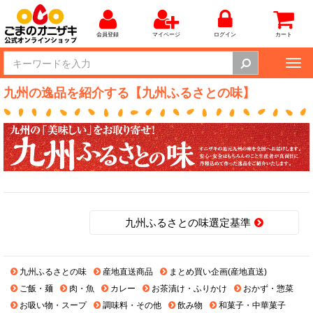
会員登録
マイページ
ログイン
カート
Tog
nav
九州の逸品を紹介する【九州ふるさとの味】
九州ふるさとの味選定基準
九州ふるさとの味
産地直送商品
まとめ買い企画(産地直送)
ご飯・麺
肉・魚
カレー
お茶漬け・ふりかけ
おかず・惣菜
お吸い物・スープ
調味料・その他
飲み物
和菓子・中華菓子