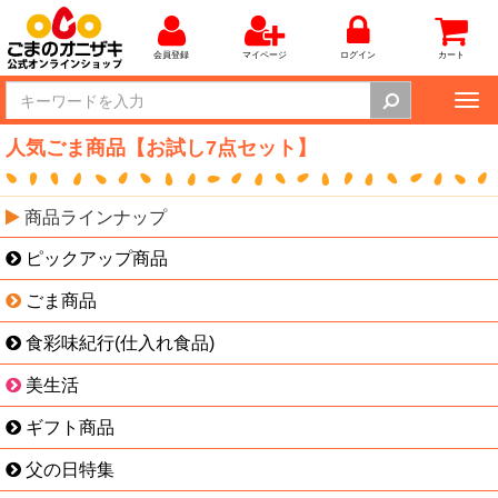
会員登録
マイページ
ログイン
カート
Tog
nav
人気ごま商品【お試し7点セット】
商品ラインナップ
ピックアップ商品
ごま商品
食彩味紀行(仕入れ食品)
美生活
ギフト商品
父の日特集