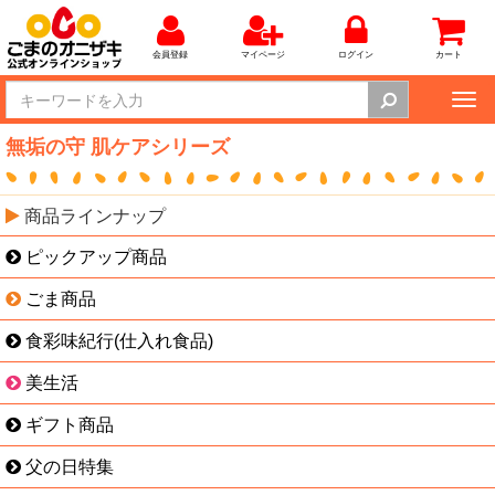
会員登録
マイページ
ログイン
カート
Tog
nav
無垢の守 肌ケアシリーズ
商品ラインナップ
ピックアップ商品
ごま商品
食彩味紀行(仕入れ食品)
美生活
ギフト商品
父の日特集