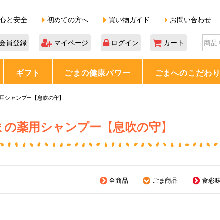
心と安全
初めての方へ
買い物ガイド
お問い合わせ
会員登録
マイページ
ログイン
カート
ギフト
ごまの健康パワー
ごまへのこだわ
用シャンプー【息吹の守】
まの薬用シャンプー【息吹の守】
全商品
ごま商品
食彩味