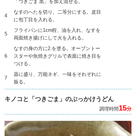
「つきごま 黒」を加え混ぜる。
なすのへたを切り、二等分にする。皮目
4
に包丁目を入れる。
フライパンに1cm程、油を入れ、なすを
5
両面焼き揚げにして火を入れる。
なすの身の方に2.を塗る。オーブントー
6
スターや魚焼きグリルで表面に焼き目を
つける。
器に盛り、万能ネギ、一味をそれぞれに
7
振る。
キノコと「つきごま」のぶっかけうどん
15
調理時間
分