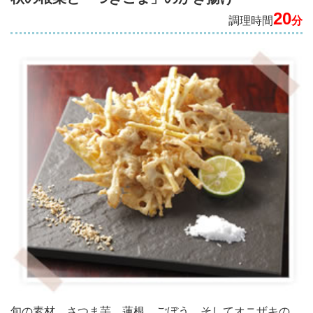
20
調理時間
分
旬の素材、さつま芋、蓮根、ごぼう、そしてオニザキの