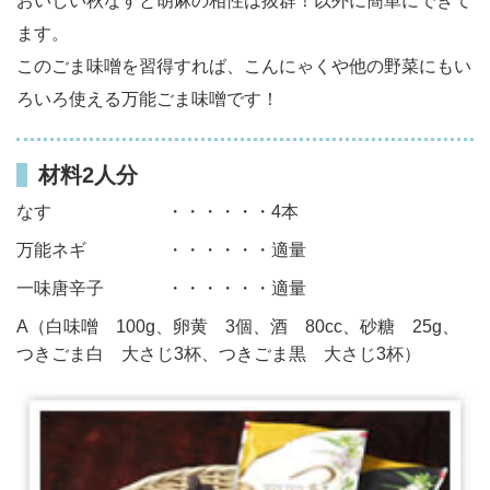
おいしい秋なすと胡麻の相性は抜群！以外に簡単にできて
ます。
このごま味噌を習得すれば、こんにゃくや他の野菜にもい
ろいろ使える万能ごま味噌です！
材料2人分
なす
・・・・・・4本
万能ネギ
・・・・・・適量
一味唐辛子
・・・・・・適量
A（白味噌 100g、卵黄 3個、酒 80cc、砂糖 25g、
つきごま白 大さじ3杯、つきごま黒 大さじ3杯）