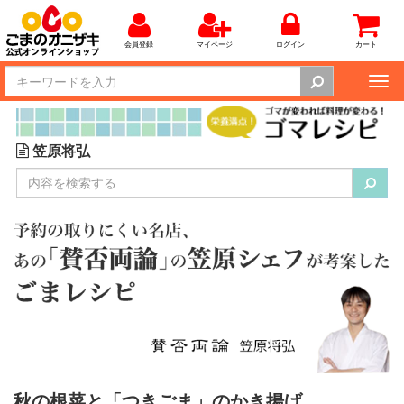
会員登録
マイページ
ログイン
カート
Tog
nav
笠原将弘
秋の根菜と「つきごま」のかき揚げ