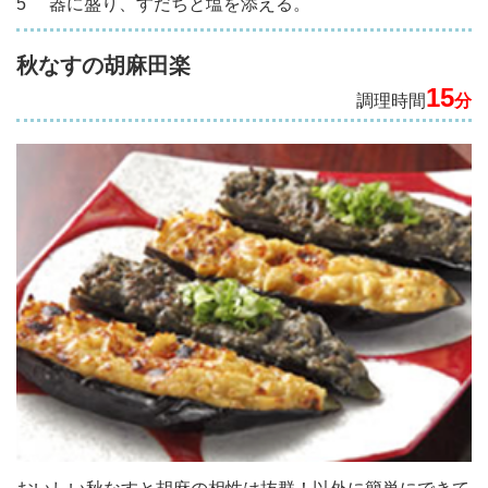
5
器に盛り、すだちと塩を添える。
秋なすの胡麻田楽
15
調理時間
分